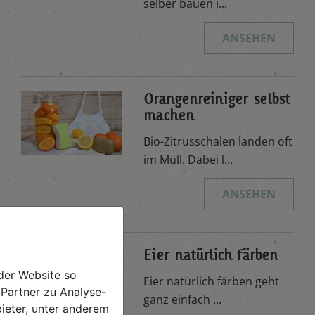
selber bauen i...
ANSEHEN
Orangenreiniger selbst
machen
Bio-Zitrusschalen landen oft
im Müll. Dabei l...
ANSEHEN
Eier natürlich färben
der Website so
Eier natürlich färben geht
Partner zu Analyse-
ganz einfach ...
ieter, unter anderem