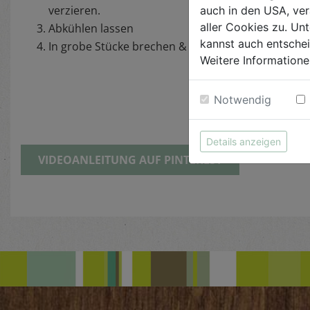
verzieren.
auch in den USA, ver
aller Cookies zu. Unt
Abkühlen lassen
kannst auch entsche
In grobe Stücke brechen & genießen
Weitere Informatione
Notwendig
Details anzeigen
VIDEOANLEITUNG AUF PINTEREST