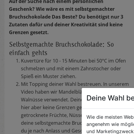
Auf der Suche nach einem persönlichen
Geschenk? Wie wäre es mit selbstgemachter
Bruchschokolade Das Beste? Du benötigst nur 3
Zutaten dafür und deiner Kreativität sind keine
Grenzen gesetzt.
Selbstgemachte Bruchschokolade: So
einfach gehts
Kuvertüre für 10 - 15 Minuten bei 50°C im Ofen
schmelzen und mit einem Zahnstocher oder
Spieß ein Muster ziehen.
Mit Topping deiner Wahl bestreuen. In unserem
Video haben wir Mandelblättchen und
Deine Wahl be
Walnüsse verwendet. Deiner Kreativität sind
hier aber keine Grenzen gesetzt. Ob
getrocknete Früchte, Nüsse oder Salzstangen,
Wie die meisten Web
deine selbstgemachte Bruchschokolade kannst
angenehm wie möglic
du je nach Anlass und Geschmack bunt
und Marketingzwecken