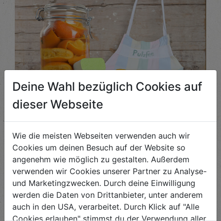
Deine Wahl bezüglich Cookies auf
dieser Webseite
Orangenreiniger selbst machen
Wie die meisten Webseiten verwenden auch wir
Cookies um deinen Besuch auf der Website so
Bio-Zitrusschalen landen oft im Müll. Dabei l...
angenehm wie möglich zu gestalten. Außerdem
verwenden wir Cookies unserer Partner zu Analyse-
ANSEHEN
und Marketingzwecken. Durch deine Einwilligung
werden die Daten von Drittanbieter, unter anderem
auch in den USA, verarbeitet. Durch Klick auf "Alle
Cookies erlauben" stimmst du der Verwendung aller