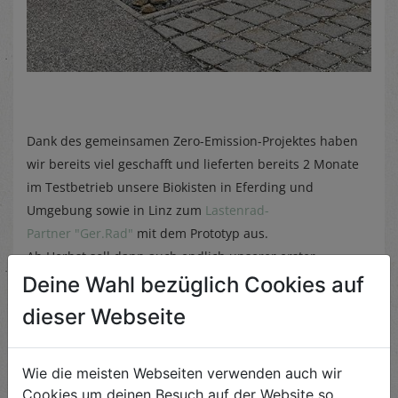
Dank des gemeinsamen Zero-Emission-Projektes haben
wir bereits viel geschafft und lieferten bereits 2 Monate
im Testbetrieb unsere Biokisten in Eferding und
Umgebung sowie in Linz zum
Lastenrad-
Partner "Ger.Rad"
mit dem Prototyp aus.
Ab Herbst soll dann auch endlich unserer erster,
eigener Elektro-Bus mit Biohof-Branding fix seinen
Deine Wahl bezüglich Cookies auf
Einsatz bei uns antreten.
dieser Webseite
Klar bleibt für uns:
biologisch, so regional wie möglich
Wie die meisten Webseiten verwenden auch wir
und am besten auch so ökologisch wie möglich! Wir
Cookies um deinen Besuch auf der Website so