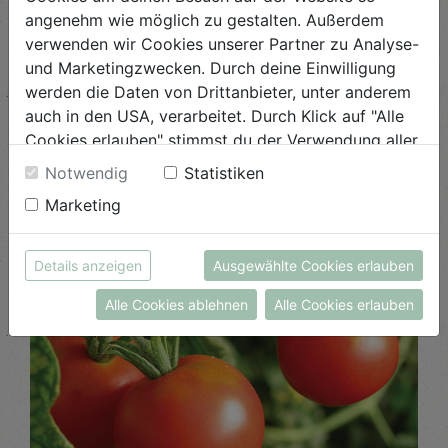
sind auf einem guten Weg dahin...
angenehm wie möglich zu gestalten. Außerdem
verwenden wir Cookies unserer Partner zu Analyse-
und Marketingzwecken. Durch deine Einwilligung
werden die Daten von Drittanbieter, unter anderem
auch in den USA, verarbeitet. Durch Klick auf "Alle
Cookies erlauben" stimmst du der Verwendung aller
Cookies zu. Unter "Details anzeigen" findest du alle
Notwendig
Statistiken
Beliebte Beiträge
Infos zu den unterschiedlichen Cookies, du kannst
Marketing
auch entscheiden, welche Cookies du erlauben
möchtest.
Weitere Informationen findest du in unserer
Details anzeigen
Ausgewählte Cookies erlauben
Datenschutzerklärung
bzw. im
Impressum
Alle Cookies ablehnen
Alle Cookies erlauben