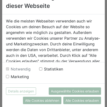
ausdrucken weshalb sie das ideale Last-Minute Geschenk
dieser Webseite
sind. Die Gutscheine sind derzeit ausschließlich im
Online-Bioladen auf individuelle Bestellungen und auf
Wie die meisten Webseiten verwenden auch wir
Biokisten-Bestellungen einlösbar.
Cookies um deinen Besuch auf der Website so
Für unsere Bio-Frischmarkt und das Bio-Kulinarium sind
angenehm wie möglich zu gestalten. Außerdem
Wertgutscheine an der Kassa im Bio-Frischmarkt
verwenden wir Cookies unserer Partner zu Analyse-
und Marketingzwecken. Durch deine Einwilligung
erhältlich.
werden die Daten von Drittanbieter, unter anderem
auch in den USA, verarbeitet. Durch Klick auf "Alle
Cookies erlauben" stimmst du der Verwendung aller
ZUM WORKSHOP ANMELDEN
Cookies zu. Unter "Details anzeigen" findest du alle
Notwendig
Statistiken
Infos zu den unterschiedlichen Cookies, du kannst
Marketing
auch entscheiden, welche Cookies du erlauben
möchtest.
Weitere Informationen findest du in unserer
Details anzeigen
Ausgewählte Cookies erlauben
Datenschutzerklärung
bzw. im
Impressum
Beliebte Beiträge
Alle Cookies ablehnen
Alle Cookies erlauben