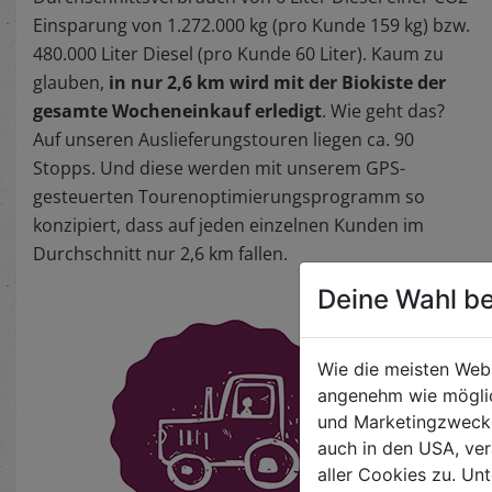
Einsparung von 1.272.000 kg (pro Kunde 159 kg) bzw.
480.000 Liter Diesel (pro Kunde 60 Liter). Kaum zu
glauben,
in nur 2,6 km wird mit der Biokiste der
gesamte Wocheneinkauf erledigt
. Wie geht das?
Auf unseren Auslieferungstouren liegen ca. 90
Stopps. Und diese werden mit unserem GPS-
gesteuerten Tourenoptimierungsprogramm so
konzipiert, dass auf jeden einzelnen Kunden im
Durchschnitt nur 2,6 km fallen.
Deine Wahl be
Wie die meisten Web
angenehm wie möglic
und Marketingzwecken
auch in den USA, ver
aller Cookies zu. Unt