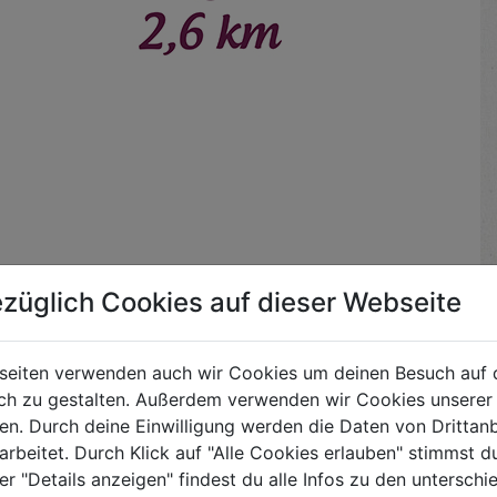
züglich Cookies auf dieser Webseite
Ca. 2.000 Fußballfelder Bio-Fläche
seiten verwenden auch wir Cookies um deinen Besuch auf 
h zu gestalten. Außerdem verwenden wir Cookies unserer 
Diese beträchtliche Fläche ermöglichst du mit dem
. Durch deine Einwilligung werden die Daten von Drittanb
Kauf der Biokiste. Rund 1.600 Tonnen Lebensmittel
arbeitet. Durch Klick auf "Alle Cookies erlauben" stimmst
bringen wir pro Jahr zu dir nach Hause. Bei Karotten
er "Details anzeigen" findest du alle Infos zu den untersch
und Erdäpfeln werden jährlich beispielsweise rund 20