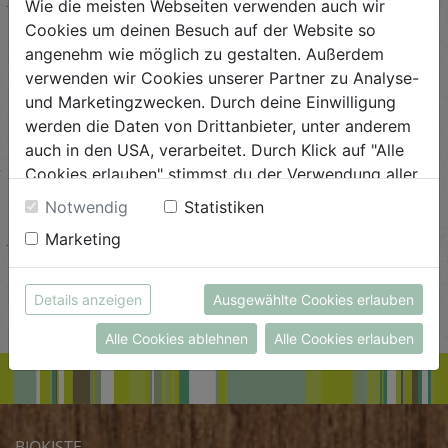
Wie die meisten Webseiten verwenden auch wir
Cookies um deinen Besuch auf der Website so
angenehm wie möglich zu gestalten. Außerdem
verwenden wir Cookies unserer Partner zu Analyse-
und Marketingzwecken. Durch deine Einwilligung
werden die Daten von Drittanbieter, unter anderem
auch in den USA, verarbeitet. Durch Klick auf "Alle
Cookies erlauben" stimmst du der Verwendung aller
Cookies zu. Unter "Details anzeigen" findest du alle
Notwendig
Statistiken
Infos zu den unterschiedlichen Cookies, du kannst
Marketing
auch entscheiden, welche Cookies du erlauben
Beliebte Beiträge
möchtest.
Weitere Informationen findest du in unserer
Details anzeigen
Ausgewählte Cookies erlauben
Datenschutzerklärung
bzw. im
Impressum
Alle Cookies ablehnen
Alle Cookies erlauben
BIOKISTE