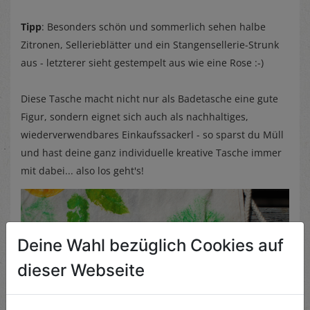
Tipp
: Besonders schön und sommerlich sehen halbe
Zitronen, Sellerieblätter und ein Stangensellerie-Strunk
aus - letzterer sieht gestempelt aus wie eine Rose :-)
Diese Tasche macht nicht nur als Badetasche eine gute
Figur, sondern eignet sich auch als nachhaltiges,
wiederverwendbares Einkaufssackerl - so sparst du Müll
und hast deine ganz individuelle kreative Tasche immer
mit dabei... also los geht's!
Deine Wahl bezüglich Cookies auf
dieser Webseite