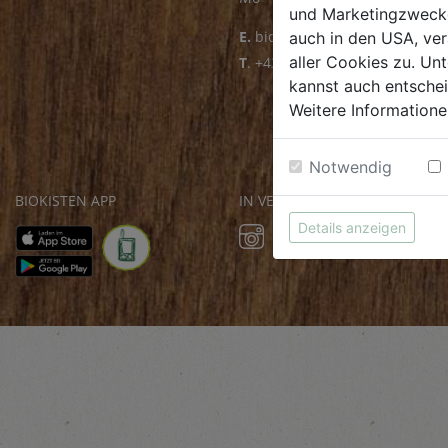
und Marketingzwecken
E.
biofrischmarkt@biohof.at
auch in den USA, ver
aller Cookies zu. Unt
T
.
+43 7272 4859 70
kannst auch entsche
Weitere Informatione
Notwendig
BIOKISTEN APP
IN VERBINDUNG BLEIBEN
Details anzeigen