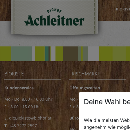
BIOKIS
BIOKISTE
FRISCHMARKT
Kundenservice
Öffnungszeiten
Mo - Do: 8.00 - 16.00 Uhr
Mo - Fr: 8.00 - 18.00 Uhr
Deine Wahl be
Fr: 8.00 - 15.00 Uhr
Sa: 8.00 - 14.00 Uhr
E
.
dieBiokiste@biohof.at
Bürozeiten
Wie die meisten Web
T
.
+43 7272 2597
angenehm wie möglic
Mo - Fr: 8.00 - 16.00 Uhr