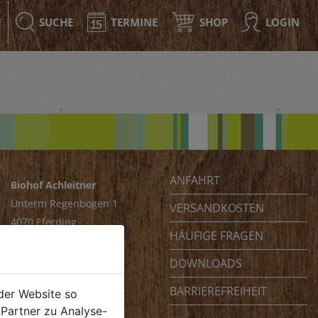
SUCHE
TERMINE
SHOP
LOGIN
F
ANFAHRT
Biohof Achleitner
Unterm Regenbogen 1
VERSANDKOSTEN
4070 Eferding
HÄUFIGE FRAGEN
Österreich
DOWNLOADS
BARRIEREFREIHEIT
der Website so
Partner zu Analyse-