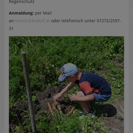
Regenschutz
Anmeldung:
per Mail
an
events@biohof.at
oder telefonisch unter 07272/2597-
31