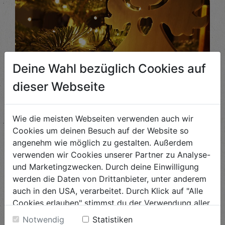
Deine Wahl bezüglich Cookies auf
dieser Webseite
Lichterbrunch
Komm im Dezember zum Lichterbrunch am Biohof ...
Wie die meisten Webseiten verwenden auch wir
Cookies um deinen Besuch auf der Website so
ANSEHEN
angenehm wie möglich zu gestalten. Außerdem
verwenden wir Cookies unserer Partner zu Analyse-
und Marketingzwecken. Durch deine Einwilligung
werden die Daten von Drittanbieter, unter anderem
auch in den USA, verarbeitet. Durch Klick auf "Alle
Cookies erlauben" stimmst du der Verwendung aller
Cookies zu. Unter "Details anzeigen" findest du alle
Notwendig
Statistiken