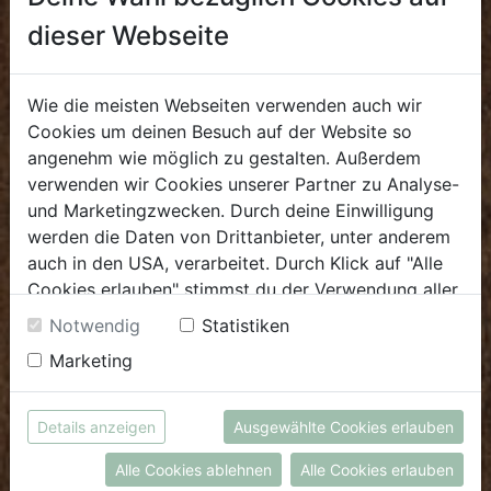
Sa: 8.00 - 13.30 Uhr
dieser Webseite
E.
biokulinarium@biohof.at
T
.
+43 7272 4859 60
Wie die meisten Webseiten verwenden auch wir
Cookies um deinen Besuch auf der Website so
angenehm wie möglich zu gestalten. Außerdem
GROSSHANDEL
verwenden wir Cookies unserer Partner zu Analyse-
und Marketingzwecken. Durch deine Einwilligung
Verkauf
werden die Daten von Drittanbieter, unter anderem
Mo - Do: 8.00 - 16.00 Uhr
auch in den USA, verarbeitet. Durch Klick auf "Alle
Fr: 8.00 - 12.00 Uhr
Cookies erlauben" stimmst du der Verwendung aller
Cookies zu. Unter "Details anzeigen" findest du alle
Notwendig
Statistiken
E
.
verkauf@biohof.at
Infos zu den unterschiedlichen Cookies, du kannst
T
.
+43 7272 4859 50
Marketing
auch entscheiden, welche Cookies du erlauben
möchtest.
Weitere Informationen findest du in unserer
Details anzeigen
Ausgewählte Cookies erlauben
Biohof Achleitner
Datenschutzerklärung
bzw. im
Impressum
Unterm Regenbogen 1
Alle Cookies ablehnen
Alle Cookies erlauben