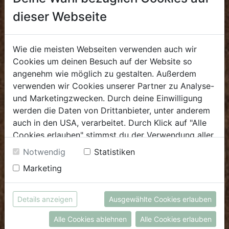
Sa: 8.00 - 13.30 Uhr
dieser Webseite
E.
biokulinarium@biohof.at
T
.
+43 7272 4859 60
Wie die meisten Webseiten verwenden auch wir
Cookies um deinen Besuch auf der Website so
angenehm wie möglich zu gestalten. Außerdem
GROSSHANDEL
verwenden wir Cookies unserer Partner zu Analyse-
und Marketingzwecken. Durch deine Einwilligung
Verkauf
werden die Daten von Drittanbieter, unter anderem
Mo - Do: 8.00 - 16.00 Uhr
auch in den USA, verarbeitet. Durch Klick auf "Alle
Fr: 8.00 - 12.00 Uhr
Cookies erlauben" stimmst du der Verwendung aller
Cookies zu. Unter "Details anzeigen" findest du alle
Notwendig
Statistiken
E
.
verkauf@biohof.at
Infos zu den unterschiedlichen Cookies, du kannst
T
.
+43 7272 4859 50
Marketing
auch entscheiden, welche Cookies du erlauben
möchtest.
Weitere Informationen findest du in unserer
Details anzeigen
Ausgewählte Cookies erlauben
Biohof Achleitner
Datenschutzerklärung
bzw. im
Impressum
Unterm Regenbogen 1
Alle Cookies ablehnen
Alle Cookies erlauben