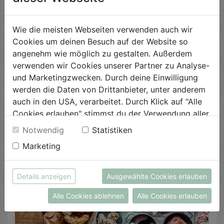
Monika pensioniert, unterstützen die junge Generation
aber tatkräftig, die mit einem modernen Auftritt und
Wie die meisten Webseiten verwenden auch wir
einer für eine Fleischerei eher ungewöhnlichen
Cookies um deinen Besuch auf der Website so
Einstellung, "Weniger oft, öfters besser", neue Maßstäbe
angenehm wie möglich zu gestalten. Außerdem
setzt. Als Biohof unterstützen wir das zu 100%.
verwenden wir Cookies unserer Partner zu Analyse-
und Marketingzwecken. Durch deine Einwilligung
werden die Daten von Drittanbieter, unter anderem
auch in den USA, verarbeitet. Durch Klick auf "Alle
Cookies erlauben" stimmst du der Verwendung aller
Cookies zu. Unter "Details anzeigen" findest du alle
Notwendig
Statistiken
Infos zu den unterschiedlichen Cookies, du kannst
Marketing
auch entscheiden, welche Cookies du erlauben
möchtest.
Weitere Informationen findest du in unserer
Details anzeigen
Ausgewählte Cookies erlauben
Datenschutzerklärung
bzw. im
Impressum
Alle Cookies ablehnen
Alle Cookies erlauben