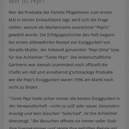
Wer ist Pepi?
Wer die Produkte der Familie Pfügelmeier zum ersten
Mal in seinen Einkaufskorb legt, wird sich die Frage
stellen, warum als Markenname ausrechnet "Pepi's"
gewählt wurde. Die Erfolgsgeschichte des Hofs begann
bei einem altbewährten Rezept von Essiggurkerl von
Geralds Mutter, der liebevoll genannten "Pepi-Oma" bzw.
für Ilse Achleitner "Tante Pepi". Die leidenschaftliche
Gärtnerin war damals (zumindest noch offiziell) die
Chefin am Hof und annähernd g'schmackige Produkte
wie die Pepi's Essiggurkerl waren 1996 am Markt noch
nicht zu finden.
"
Tante Pepi hatte schon immer die besten Essiggurkerl in
der Verwandtschaft - nicht zu süß oder sauer, besonders
knackig und kein bisschen "ledschad
", ist Ilse Achleitner
überzeugt. "
Bei Besuchen öffnete sie immer voller Stolz
ihre Speisekammer und zeigte ihre gefüllten Regale mit