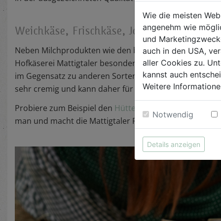
Wie die meisten Web
angenehm wie möglic
Weichkäse, Frischkäse, Joghurt und vieles
und Marketingzwecken
Neben Milchprodukten wie den beliebten
Joghurts
(nat
auch in den USA, ver
Hofkäserei Mattigtaler besonders auch für ihre
Weichk
aller Cookies zu. Unt
kannst auch entsche
im Gegensatz zu anderen Sorten nicht reifen und soll 
Weitere Informatione
sehr cremig und kann daher für pikante Aufstriche, a
Probiere zum Beispiel den
Hüttenkäse
,
Liptauer
- oder
K
Notwendig
man und macht die Mattigtaler Produkte zu etwas Be
Details anzeigen