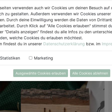
seiten verwenden auch wir Cookies um deinen Besuch auf 
h zu gestalten. Außerdem verwenden wir Cookies unserer 
 mehr
. Durch deine Einwilligung werden die Daten von Drittanb
ur oder fruchtig) oder dem
Schlagobers
im Glas ist die
arbeitet. Durch Klick auf "Alle Cookies erlauben" stimmst
äse
und
Frischkäse
bekannt. Der Bio-Frischkäse muss
er "Details anzeigen" findest du alle Infos zu den untersch
iden, welche Cookies du erlauben möchtest.
am besten sofort genossen werden. Seine Konsistenz ist
n findest du in unserer
Datenschutzerklärung
bzw. im
Impr
ber auch für Süßspeisen verwendet werden.
renaufstrich
- diese Bündelung an Werten schmeckt
Statistiken
Marketing
sonderem.
Ausgewählte Cookies erlauben
Alle Cookies ablehnen