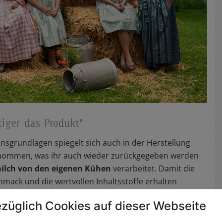
iger das Produkt"
nsgrundlagen spiegelt sich auch in der Herstellung
ntnommen, was ihr auch wieder zurückgegeben werden
lch von den eigenen Kühen
verarbeitet. Damit die
hmack und die wertvollen Inhaltsstoffe erhalten
itzt. Die Philosophie von Josef Mangelberger lautete
züglich Cookies auf dieser Webseite
hwertiger das Produkt
" und das spiegelt sich eindeutig