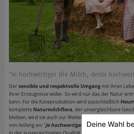
"Je hochwertiger die Milch, desto hochwert
Der
sensible und respektvolle Umgang
mit ihren Lebe
ihrer Erzeugnisse wider. So wird nur das der Natur e
kann. Für die Käseproduktion wird ausschließlich
Heumi
komplette
Naturmilchflora
, der unvergleichbare Gesc
bleiben, wird sie auch zur Weiterverarbeitung nicht erh
Deine Wahl be
von Anfang an: "
Je hochwertiger die Milch, desto hoc
in der ausgezeichneten Qualität der Erzeugnisse wider.