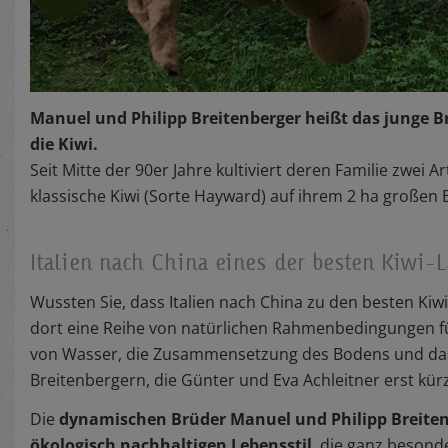
Manuel und Philipp Breitenberger heißt das junge Brü
die Kiwi.
Seit Mitte der 90er Jahre kultiviert deren Familie zwei A
klassische Kiwi (Sorte Hayward) auf ihrem 2 ha großen B
Italien nach China eines der besten Kiwi-
Wussten Sie, dass Italien nach China zu den besten Kiw
dort eine Reihe von natürlichen Rahmenbedingungen fü
von Wasser, die Zusammensetzung des Bodens und das
Breitenbergern, die Günter und Eva Achleitner erst kü
Die
dynamischen Brüder Manuel und Philipp Breite
ökologisch nachhaltigen Lebensstil
, die ganz besond