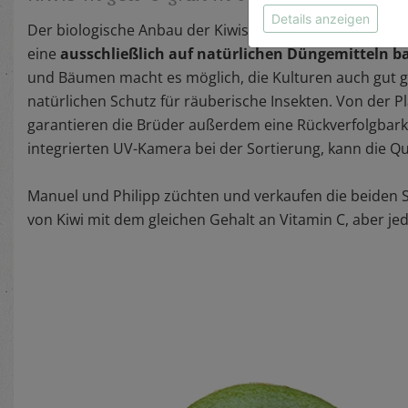
Details anzeigen
Der biologische Anbau der Kiwis schließt die Verwend
eine
ausschließlich auf natürlichen Düngemitteln 
und Bäumen macht es möglich, die Kulturen auch gut ge
natürlichen Schutz für räuberische Insekten. Von der 
garantieren die Brüder außerdem eine Rückverfolgbarke
integrierten UV-Kamera bei der Sortierung, kann die Qua
Manuel und Philipp züchten und verkaufen die beiden S
von Kiwi mit dem gleichen Gehalt an Vitamin C, aber j