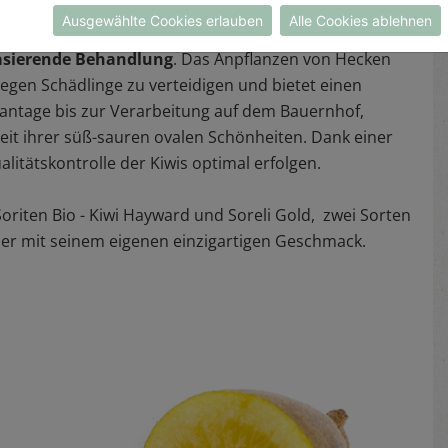
Ausgewählte Cookies erlauben
Alle Cookies ablehnen
ung von synthetischen Substanzen aus und garantiert
basierende Behandlung
. Das Anpflanzen von Hecken
gen Schädlinge zu verteidigen und bietet einen
Plantage bis zur Verarbeitung auf dem Bauernhof,
it ihrer süß-sauren ovalen Schönheiten. Dank einer
litätskontrolle der Kiwis optimal erfolgen.
oriten Bio - Kiwi Hayward und Soreli Gold, zwei Sorten
eder mit seinem eigenen einzigartigen Geschmack.