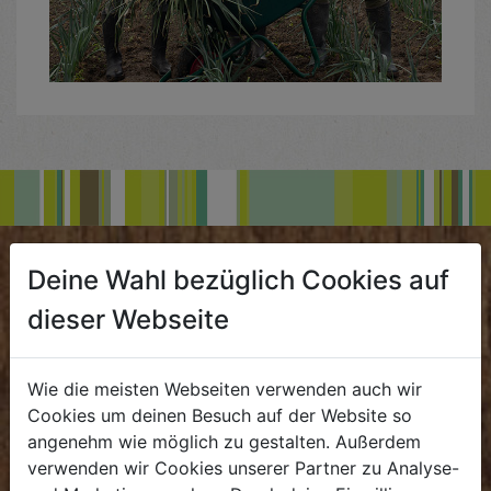
BIOKISTE
Deine Wahl bezüglich Cookies auf
dieser Webseite
Kundenservice
Mo - Do: 8.00 - 16.00 Uhr
Wie die meisten Webseiten verwenden auch wir
Fr: 8.00 - 15.00 Uhr
Cookies um deinen Besuch auf der Website so
E
.
dieBiokiste@biohof.at
angenehm wie möglich zu gestalten. Außerdem
verwenden wir Cookies unserer Partner zu Analyse-
T
.
+43 7272 2597