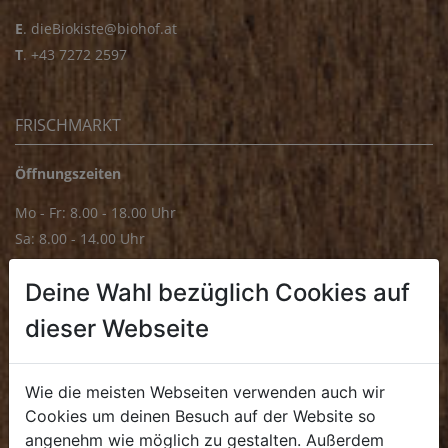
E
.
dieBiokiste@biohof.at
T
.
+43 7272 2597
FRISCHMARKT
Öffnungszeiten
Mo - Fr: 8.00 - 18.00 Uhr
Sa: 8.00 - 14.00 Uhr
Bürozeiten
Deine Wahl bezüglich Cookies auf
Mo - Fr: 8.00 - 16.00 Uhr
dieser Webseite
E.
biofrischmarkt@biohof.at
T
.
+43 7272 4859 70
Wie die meisten Webseiten verwenden auch wir
Cookies um deinen Besuch auf der Website so
angenehm wie möglich zu gestalten. Außerdem