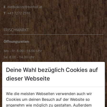
E
.
dieBiokiste@biohof.at
T
.
+43 7272 2597
FRISCHMARKT
Öffnungszeiten
Mo - Fr: 8.00 - 18.00 Uhr
Sa: 8.00 - 14.00 Uhr
Bürozeiten
Deine Wahl bezüglich Cookies auf
Mo - Fr: 8.00 - 16.00 Uhr
dieser Webseite
E.
biofrischmarkt@biohof.at
T
.
+43 7272 4859 70
Wie die meisten Webseiten verwenden auch wir
Cookies um deinen Besuch auf der Website so
angenehm wie möglich zu gestalten. Außerdem