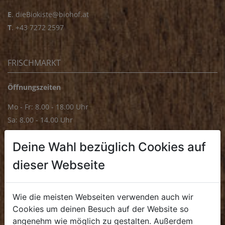
E
.
dieBiokiste@biohof.at
T
.
+43 7272 2597
FRISCHMARKT
Öffnungszeiten
Mo - Fr: 8.00 - 18.00 Uhr
Sa: 8.00 - 14.00 Uhr
Bürozeiten
Deine Wahl bezüglich Cookies auf
Mo - Fr: 8.00 - 16.00 Uhr
dieser Webseite
E.
biofrischmarkt@biohof.at
T
.
+43 7272 4859 70
Wie die meisten Webseiten verwenden auch wir
Cookies um deinen Besuch auf der Website so
angenehm wie möglich zu gestalten. Außerdem