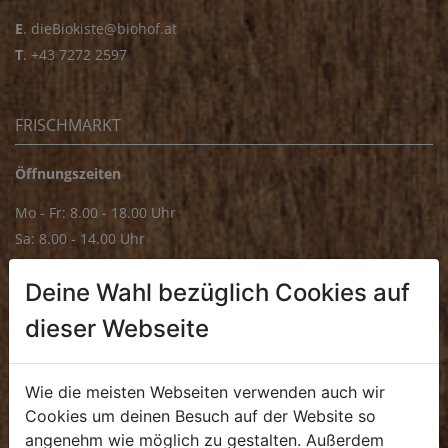
E
.
dieBiokiste@biohof.at
T
.
+43 7272 2597
FRISCHMARKT
Öffnungszeiten
Mo - Fr: 8.00 - 18.00 Uhr
Sa: 8.00 - 14.00 Uhr
Bürozeiten
Deine Wahl bezüglich Cookies auf
Mo - Fr: 8.00 - 16.00 Uhr
dieser Webseite
E.
biofrischmarkt@biohof.at
T
.
+43 7272 4859 70
Wie die meisten Webseiten verwenden auch wir
Cookies um deinen Besuch auf der Website so
angenehm wie möglich zu gestalten. Außerdem