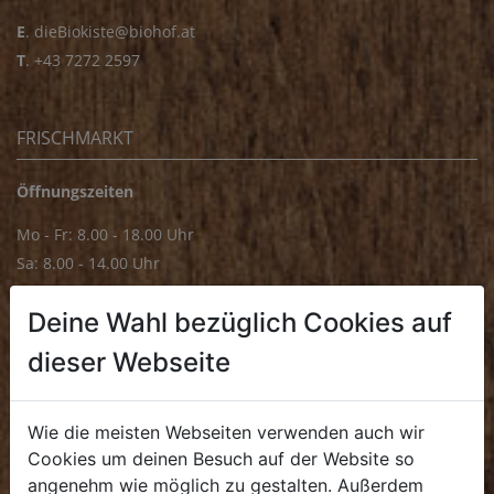
E
.
dieBiokiste@biohof.at
T
.
+43 7272 2597
FRISCHMARKT
Öffnungszeiten
Mo - Fr: 8.00 - 18.00 Uhr
Sa: 8.00 - 14.00 Uhr
Bürozeiten
Deine Wahl bezüglich Cookies auf
Mo - Fr: 8.00 - 16.00 Uhr
dieser Webseite
E.
biofrischmarkt@biohof.at
T
.
+43 7272 4859 70
Wie die meisten Webseiten verwenden auch wir
Cookies um deinen Besuch auf der Website so
angenehm wie möglich zu gestalten. Außerdem