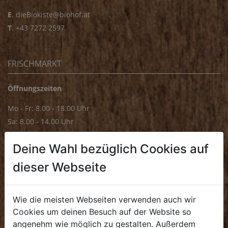
E
.
dieBiokiste@biohof.at
T
.
+43 7272 2597
FRISCHMARKT
Öffnungszeiten
Mo - Fr: 8.00 - 18.00 Uhr
Sa: 8.00 - 14.00 Uhr
Bürozeiten
Deine Wahl bezüglich Cookies auf
Mo - Fr: 8.00 - 16.00 Uhr
dieser Webseite
E.
biofrischmarkt@biohof.at
T
.
+43 7272 4859 70
Wie die meisten Webseiten verwenden auch wir
Cookies um deinen Besuch auf der Website so
angenehm wie möglich zu gestalten. Außerdem