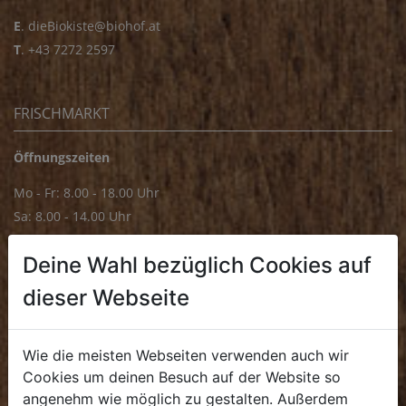
E
.
dieBiokiste@biohof.at
T
.
+43 7272 2597
FRISCHMARKT
Öffnungszeiten
Mo - Fr: 8.00 - 18.00 Uhr
Sa: 8.00 - 14.00 Uhr
Bürozeiten
Deine Wahl bezüglich Cookies auf
Mo - Fr: 8.00 - 16.00 Uhr
dieser Webseite
E.
biofrischmarkt@biohof.at
T
.
+43 7272 4859 70
Wie die meisten Webseiten verwenden auch wir
Cookies um deinen Besuch auf der Website so
angenehm wie möglich zu gestalten. Außerdem