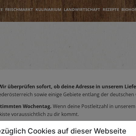
TE
FRISCHMARKT
KULINARIUM
LANDWIRTSCHAFT
REZEPTE
BIOHO
Wir überprüfen sofort, ob deine Adresse in unserem Liefer
iederösterreich sowie einige Gebiete entlang der deutschen
bestimmten Wochentag.
Wenn deine Postleitzahl in unserem L
iste voraussichtlich zu dir kommt.
züglich Cookies auf dieser Webseite