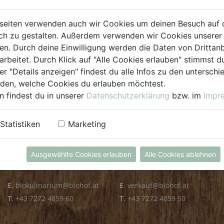
PLZ PRÜFEN
seiten verwenden auch wir Cookies um deinen Besuch auf 
h zu gestalten. Außerdem verwenden wir Cookies unserer 
. Durch deine Einwilligung werden die Daten von Drittanb
arbeitet. Durch Klick auf "Alle Cookies erlauben" stimmst
er "Details anzeigen" findest du alle Infos zu den untersch
iden, welche Cookies du erlauben möchtest.
n findest du in unserer
Datenschutzerklärung
bzw. im
Impr
KULINARIUM
GROSSHANDEL
Statistiken
Marketing
Öffnungszeiten
Verkauf
Mo - Fr: 8.00 - 14.30 Uhr
Mo - Do: 8.00 - 16.00 Uhr
Ausgewählte Cookies erlauben
Alle Cookies ablehnen
Sa: 8.00 - 13.30 Uhr
Fr: 8.00 - 12.00 Uhr
E.
biokulinarium@biohof.at
E
.
verkauf@biohof.at
T
.
+43 7272 4859 60
T
.
+43 7272 4859 50