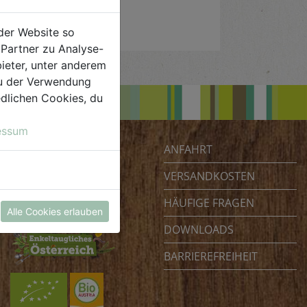
der Website so
Partner zu Analyse-
ieter, unter anderem
 du der Verwendung
iedlichen Cookies, du
essum
ANFAHRT
Biohof Achleitner
Unterm Regenbogen 1
VERSANDKOSTEN
4070 Eferding
HÄUFIGE FRAGEN
Österreich
Alle Cookies erlauben
DOWNLOADS
BARRIEREFREIHEIT