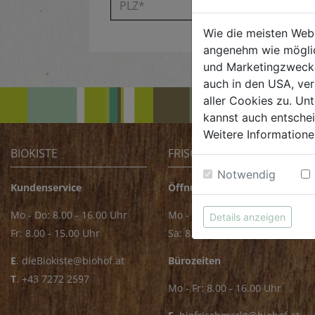
Wie die meisten Web
angenehm wie möglic
und Marketingzwecken
auch in den USA, ver
aller Cookies zu. Unt
kannst auch entsche
Weitere Informatione
BIOKISTE
FRISCHMARKT
Notwendig
Kundenservice
Öffnungszeiten
Mo - Do: 8.00 - 16.00 Uhr
Mo - Fr: 8.00 - 18.00 Uhr
Details anzeigen
Fr: 8.00 - 15.00 Uhr
Sa: 8.00 - 14.00 Uhr
E
.
dieBiokiste@biohof.at
Bürozeiten
T
.
+43 7272 2597
Mo - Fr: 8.00 - 16.00 Uhr