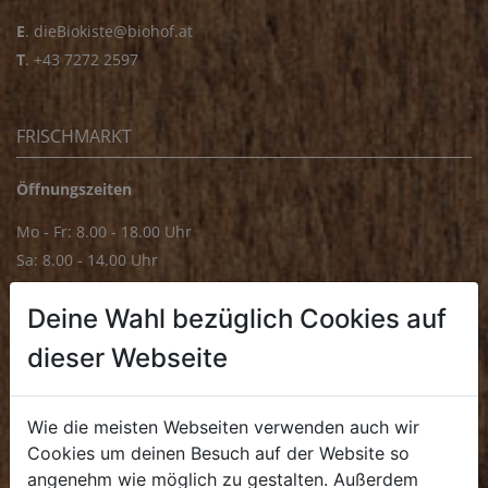
E
.
dieBiokiste@biohof.at
T
.
+43 7272 2597
FRISCHMARKT
Öffnungszeiten
Mo - Fr: 8.00 - 18.00 Uhr
Sa: 8.00 - 14.00 Uhr
Bürozeiten
Deine Wahl bezüglich Cookies auf
Mo - Fr: 8.00 - 16.00 Uhr
dieser Webseite
E.
biofrischmarkt@biohof.at
T
.
+43 7272 4859 70
Wie die meisten Webseiten verwenden auch wir
Cookies um deinen Besuch auf der Website so
angenehm wie möglich zu gestalten. Außerdem