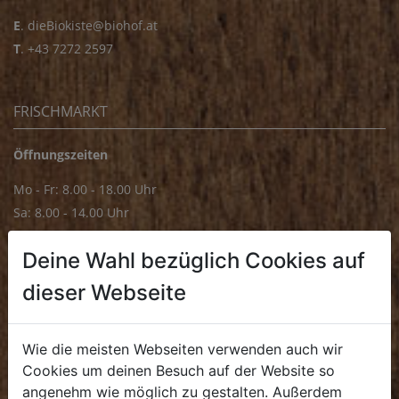
E
.
dieBiokiste@biohof.at
T
.
+43 7272 2597
FRISCHMARKT
Öffnungszeiten
Mo - Fr: 8.00 - 18.00 Uhr
Sa: 8.00 - 14.00 Uhr
Bürozeiten
Deine Wahl bezüglich Cookies auf
Mo - Fr: 8.00 - 16.00 Uhr
dieser Webseite
E.
biofrischmarkt@biohof.at
T
.
+43 7272 4859 70
Wie die meisten Webseiten verwenden auch wir
Cookies um deinen Besuch auf der Website so
angenehm wie möglich zu gestalten. Außerdem