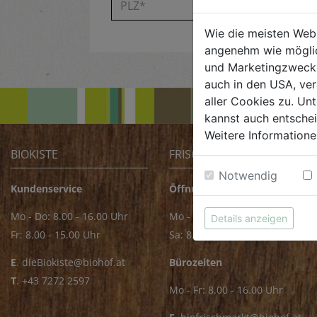
Wie die meisten Web
angenehm wie möglic
und Marketingzwecken
auch in den USA, ver
aller Cookies zu. Unt
kannst auch entsche
Weitere Informatione
BIOKISTE
FRISCHMARKT
Notwendig
Kundenservice
Öffnungszeiten
Mo - Do: 8.00 - 16.00 Uhr
Mo - Fr: 8.00 - 18.00 Uhr
Details anzeigen
Fr: 8.00 - 15.00 Uhr
Sa: 8.00 - 14.00 Uhr
E
.
dieBiokiste@biohof.at
Bürozeiten
T
.
+43 7272 2597
Mo - Fr: 8.00 - 16.00 Uhr