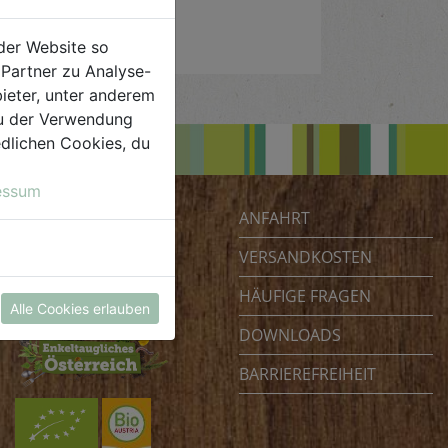
der Website so
Partner zu Analyse-
ieter, unter anderem
 du der Verwendung
iedlichen Cookies, du
essum
ANFAHRT
Biohof Achleitner
Unterm Regenbogen 1
VERSANDKOSTEN
4070 Eferding
HÄUFIGE FRAGEN
Österreich
Alle Cookies erlauben
DOWNLOADS
BARRIEREFREIHEIT