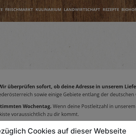
TE
FRISCHMARKT
KULINARIUM
LANDWIRTSCHAFT
REZEPTE
BIOHO
Wir überprüfen sofort, ob deine Adresse in unserem Liefer
iederösterreich sowie einige Gebiete entlang der deutschen
bestimmten Wochentag.
Wenn deine Postleitzahl in unserem L
iste voraussichtlich zu dir kommt.
züglich Cookies auf dieser Webseite