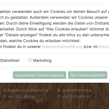
PLZ PRÜFEN
seiten verwenden auch wir Cookies um deinen Besuch auf 
h zu gestalten. Außerdem verwenden wir Cookies unserer 
. Durch deine Einwilligung werden die Daten von Drittanb
arbeitet. Durch Klick auf "Alle Cookies erlauben" stimmst
er "Details anzeigen" findest du alle Infos zu den untersch
iden, welche Cookies du erlauben möchtest.
n findest du in unserer
Datenschutzerklärung
bzw. im
Impr
KULINARIUM
GROSSHANDEL
Statistiken
Marketing
Öffnungszeiten
Verkauf
Mo - Fr: 8.00 - 14.30 Uhr
Mo - Do: 8.00 - 16.00 Uhr
Ausgewählte Cookies erlauben
Alle Cookies ablehnen
Sa: 8.00 - 13.30 Uhr
Fr: 8.00 - 12.00 Uhr
E.
biokulinarium@biohof.at
E
.
verkauf@biohof.at
T
.
+43 7272 4859 60
T
.
+43 7272 4859 50