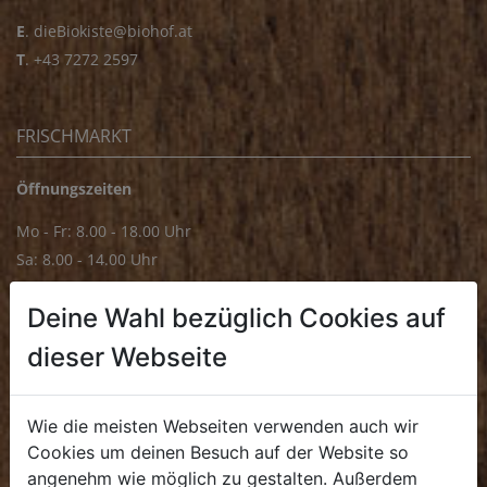
E
.
dieBiokiste@biohof.at
T
.
+43 7272 2597
FRISCHMARKT
Öffnungszeiten
Mo - Fr: 8.00 - 18.00 Uhr
Sa: 8.00 - 14.00 Uhr
Bürozeiten
Deine Wahl bezüglich Cookies auf
Mo - Fr: 8.00 - 16.00 Uhr
dieser Webseite
E.
biofrischmarkt@biohof.at
T
.
+43 7272 4859 70
Wie die meisten Webseiten verwenden auch wir
Cookies um deinen Besuch auf der Website so
angenehm wie möglich zu gestalten. Außerdem