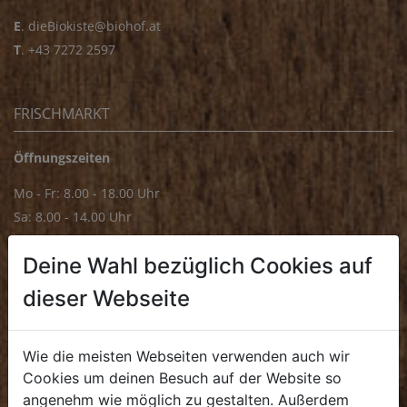
E
.
dieBiokiste@biohof.at
T
.
+43 7272 2597
FRISCHMARKT
Öffnungszeiten
Mo - Fr: 8.00 - 18.00 Uhr
Sa: 8.00 - 14.00 Uhr
Bürozeiten
Deine Wahl bezüglich Cookies auf
Mo - Fr: 8.00 - 16.00 Uhr
dieser Webseite
E.
biofrischmarkt@biohof.at
T
.
+43 7272 4859 70
Wie die meisten Webseiten verwenden auch wir
Cookies um deinen Besuch auf der Website so
angenehm wie möglich zu gestalten. Außerdem