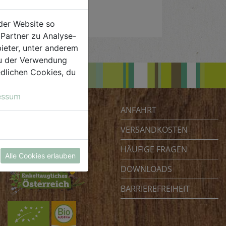
der Website so
Partner zu Analyse-
ieter, unter anderem
 du der Verwendung
iedlichen Cookies, du
essum
ANFAHRT
Biohof Achleitner
Unterm Regenbogen 1
VERSANDKOSTEN
4070 Eferding
HÄUFIGE FRAGEN
Österreich
Alle Cookies erlauben
DOWNLOADS
BARRIEREFREIHEIT