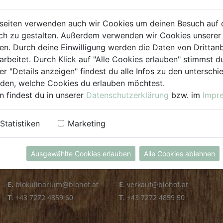
PLZ PRÜFEN
seiten verwenden auch wir Cookies um deinen Besuch auf 
h zu gestalten. Außerdem verwenden wir Cookies unserer 
. Durch deine Einwilligung werden die Daten von Drittanb
arbeitet. Durch Klick auf "Alle Cookies erlauben" stimmst
er "Details anzeigen" findest du alle Infos zu den untersch
iden, welche Cookies du erlauben möchtest.
n findest du in unserer
Datenschutzerklärung
bzw. im
Impr
KULINARIUM
GROSSHANDEL
Statistiken
Marketing
Öffnungszeiten
Verkauf
Mo - Fr: 8.00 - 14.30 Uhr
Mo - Do: 8.00 - 16.00 Uhr
Ausgewählte Cookies erlauben
Alle Cookies ablehnen
Sa: 8.00 - 13.30 Uhr
Fr: 8.00 - 12.00 Uhr
E.
biokulinarium@biohof.at
E
.
verkauf@biohof.at
T
.
+43 7272 4859 60
T
.
+43 7272 4859 50