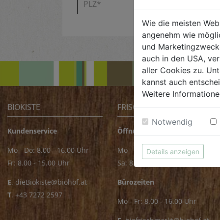
Wie die meisten Web
angenehm wie möglic
und Marketingzwecken
auch in den USA, ver
aller Cookies zu. Unt
kannst auch entsche
Weitere Informatione
BIOKISTE
FRISCHMARKT
Notwendig
Kundenservice
Öffnungszeiten
Mo - Do: 8.00 - 16.00 Uhr
Mo - Fr: 8.00 - 18.00 Uhr
Details anzeigen
Fr: 8.00 - 15.00 Uhr
Sa: 8.00 - 14.00 Uhr
E
.
dieBiokiste@biohof.at
Bürozeiten
T
.
+43 7272 2597
Mo - Fr: 8.00 - 16.00 Uhr