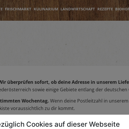
TE
FRISCHMARKT
KULINARIUM
LANDWIRTSCHAFT
REZEPTE
BIOHO
Wir überprüfen sofort, ob deine Adresse in unserem Liefer
iederösterreich sowie einige Gebiete entlang der deutschen
bestimmten Wochentag.
Wenn deine Postleitzahl in unserem L
iste voraussichtlich zu dir kommt.
züglich Cookies auf dieser Webseite