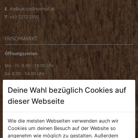
E
.
dieBiokiste@biohof.at
T
.
+43 7272 2597
FRISCHMARKT
Öffnungszeiten
Mo - Fr: 8.00 - 18.00 Uhr
Sa: 8.00 - 14.00 Uhr
Bürozeiten
Deine Wahl bezüglich Cookies auf
Mo - Fr: 8.00 - 16.00 Uhr
dieser Webseite
E.
biofrischmarkt@biohof.at
T
.
+43 7272 4859 70
Wie die meisten Webseiten verwenden auch wir
Cookies um deinen Besuch auf der Website so
angenehm wie möglich zu gestalten. Außerdem