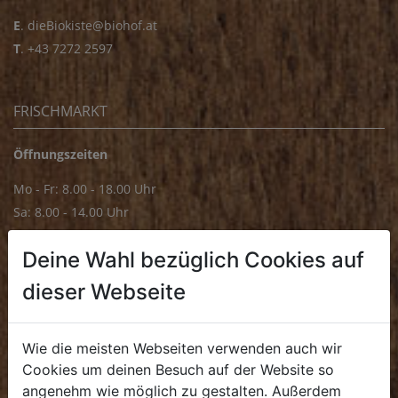
E
.
dieBiokiste@biohof.at
T
.
+43 7272 2597
FRISCHMARKT
Öffnungszeiten
Mo - Fr: 8.00 - 18.00 Uhr
Sa: 8.00 - 14.00 Uhr
Bürozeiten
Deine Wahl bezüglich Cookies auf
Mo - Fr: 8.00 - 16.00 Uhr
dieser Webseite
E.
biofrischmarkt@biohof.at
T
.
+43 7272 4859 70
Wie die meisten Webseiten verwenden auch wir
Cookies um deinen Besuch auf der Website so
angenehm wie möglich zu gestalten. Außerdem