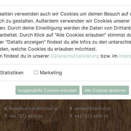
PLZ PRÜFEN
seiten verwenden auch wir Cookies um deinen Besuch auf 
h zu gestalten. Außerdem verwenden wir Cookies unserer 
. Durch deine Einwilligung werden die Daten von Drittanb
arbeitet. Durch Klick auf "Alle Cookies erlauben" stimmst
er "Details anzeigen" findest du alle Infos zu den untersch
iden, welche Cookies du erlauben möchtest.
n findest du in unserer
Datenschutzerklärung
bzw. im
Impr
KULINARIUM
GROSSHANDEL
Statistiken
Marketing
Öffnungszeiten
Verkauf
Mo - Fr: 8.00 - 14.30 Uhr
Mo - Do: 8.00 - 16.00 Uhr
Ausgewählte Cookies erlauben
Alle Cookies ablehnen
Sa: 8.00 - 13.30 Uhr
Fr: 8.00 - 12.00 Uhr
E.
biokulinarium@biohof.at
E
.
verkauf@biohof.at
T
.
+43 7272 4859 60
T
.
+43 7272 4859 50