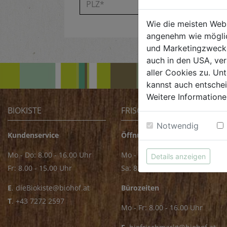
Wie die meisten Web
angenehm wie möglic
und Marketingzwecken
auch in den USA, ver
aller Cookies zu. Unt
kannst auch entsche
Weitere Informatione
BIOKISTE
FRISCHMARKT
Notwendig
Kundenservice
Öffnungszeiten
Mo - Do: 8.00 - 16.00 Uhr
Mo - Fr: 8.00 - 18.00 Uhr
Details anzeigen
Fr: 8.00 - 15.00 Uhr
Sa: 8.00 - 14.00 Uhr
E
.
dieBiokiste@biohof.at
Bürozeiten
T
.
+43 7272 2597
Mo - Fr: 8.00 - 16.00 Uhr