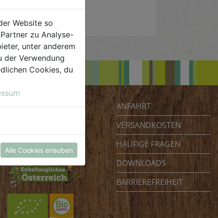
der Website so
Partner zu Analyse-
ieter, unter anderem
 du der Verwendung
iedlichen Cookies, du
essum
ANFAHRT
Biohof Achleitner
Unterm Regenbogen 1
VERSANDKOSTEN
4070 Eferding
HÄUFIGE FRAGEN
Österreich
Alle Cookies erlauben
DOWNLOADS
BARRIEREFREIHEIT