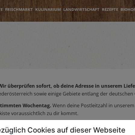
TE
FRISCHMARKT
KULINARIUM
LANDWIRTSCHAFT
REZEPTE
BIOHO
Wir überprüfen sofort, ob deine Adresse in unserem Liefer
iederösterreich sowie einige Gebiete entlang der deutschen
bestimmten Wochentag.
Wenn deine Postleitzahl in unserem L
iste voraussichtlich zu dir kommt.
züglich Cookies auf dieser Webseite