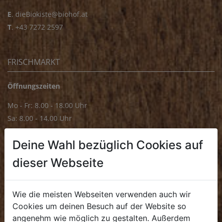
E
.
dieBiokiste@biohof.at
T
.
+43 7272 2597
FRISCHMARKT
Öffnungszeiten
Mo - Fr: 8.00 - 18.00 Uhr
Sa: 8.00 - 14.00 Uhr
Bürozeiten
Deine Wahl bezüglich Cookies auf
Mo - Fr: 8.00 - 16.00 Uhr
dieser Webseite
E.
biofrischmarkt@biohof.at
T
.
+43 7272 4859 70
Wie die meisten Webseiten verwenden auch wir
Cookies um deinen Besuch auf der Website so
angenehm wie möglich zu gestalten. Außerdem