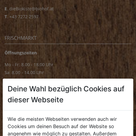
E
.
dieBiokiste@biohof.at
T
.
+43 7272 2597
FRISCHMARKT
Öffnungszeiten
Mo - Fr: 8.00 - 18.00 Uhr
Sa: 8.00 - 14.00 Uhr
Bürozeiten
Deine Wahl bezüglich Cookies auf
Mo - Fr: 8.00 - 16.00 Uhr
dieser Webseite
E.
biofrischmarkt@biohof.at
T
.
+43 7272 4859 70
Wie die meisten Webseiten verwenden auch wir
Cookies um deinen Besuch auf der Website so
angenehm wie möglich zu gestalten. Außerdem