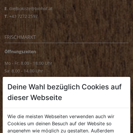
E
.
dieBiokiste@biohof.at
T
.
+43 7272 2597
FRISCHMARKT
Öffnungszeiten
Mo - Fr: 8.00 - 18.00 Uhr
Sa: 8.00 - 14.00 Uhr
Bürozeiten
Deine Wahl bezüglich Cookies auf
Mo - Fr: 8.00 - 16.00 Uhr
dieser Webseite
E.
biofrischmarkt@biohof.at
T
.
+43 7272 4859 70
Wie die meisten Webseiten verwenden auch wir
Cookies um deinen Besuch auf der Website so
angenehm wie möglich zu gestalten. Außerdem