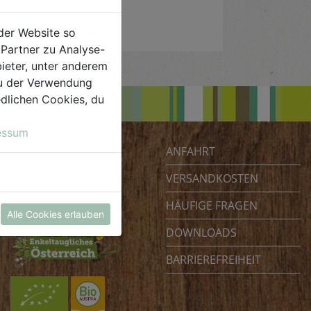
der Website so
Partner zu Analyse-
ieter, unter anderem
 du der Verwendung
iedlichen Cookies, du
essum
ANFAHRT
Biohof Achleitner
Unterm Regenbogen 1
VERSANDKOSTEN
4070 Eferding
HÄUFIGE FRAGEN
Österreich
Alle Cookies erlauben
DOWNLOADS
BARRIEREFREIHEIT