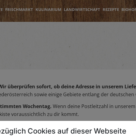
TE
FRISCHMARKT
KULINARIUM
LANDWIRTSCHAFT
REZEPTE
BIOHO
Wir überprüfen sofort, ob deine Adresse in unserem Liefer
iederösterreich sowie einige Gebiete entlang der deutschen
bestimmten Wochentag.
Wenn deine Postleitzahl in unserem L
iste voraussichtlich zu dir kommt.
züglich Cookies auf dieser Webseite