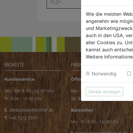
Wie die meisten Web
angenehm wie möglic
und Marketingzwecken
auch in den USA, ver
aller Cookies zu. Unt
kannst auch entsche
Weitere Informatione
BIOKISTE
FRISCHMARKT
Notwendig
Kundenservice
Öffnungszeiten
Mo - Do: 8.00 - 16.00 Uhr
Mo - Fr: 8.00 - 18.00 Uhr
Details anzeigen
Fr: 8.00 - 15.00 Uhr
Sa: 8.00 - 14.00 Uhr
E
.
dieBiokiste@biohof.at
Bürozeiten
T
.
+43 7272 2597
Mo - Fr: 8.00 - 16.00 Uhr