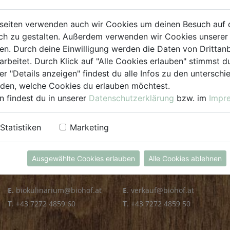
PLZ PRÜFEN
seiten verwenden auch wir Cookies um deinen Besuch auf 
h zu gestalten. Außerdem verwenden wir Cookies unserer 
. Durch deine Einwilligung werden die Daten von Drittanb
arbeitet. Durch Klick auf "Alle Cookies erlauben" stimmst
er "Details anzeigen" findest du alle Infos zu den untersch
iden, welche Cookies du erlauben möchtest.
n findest du in unserer
Datenschutzerklärung
bzw. im
Impr
KULINARIUM
GROSSHANDEL
Statistiken
Marketing
Öffnungszeiten
Verkauf
Mo - Fr: 8.00 - 14.30 Uhr
Mo - Do: 8.00 - 16.00 Uhr
Ausgewählte Cookies erlauben
Alle Cookies ablehnen
Sa: 8.00 - 13.30 Uhr
Fr: 8.00 - 12.00 Uhr
E.
biokulinarium@biohof.at
E
.
verkauf@biohof.at
T
.
+43 7272 4859 60
T
.
+43 7272 4859 50