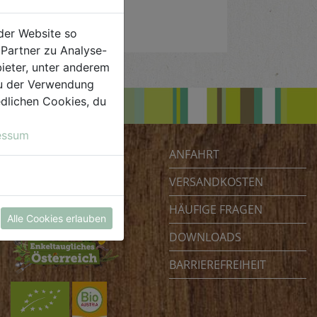
der Website so
Partner zu Analyse-
ieter, unter anderem
 du der Verwendung
iedlichen Cookies, du
essum
ANFAHRT
Biohof Achleitner
Unterm Regenbogen 1
VERSANDKOSTEN
4070 Eferding
HÄUFIGE FRAGEN
Österreich
Alle Cookies erlauben
DOWNLOADS
BARRIEREFREIHEIT