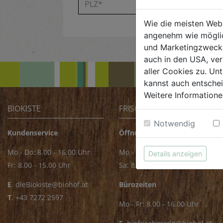
Wie die meisten Web
angenehm wie möglic
und Marketingzwecken
auch in den USA, ver
aller Cookies zu. Unt
kannst auch entsche
Weitere Informatione
BIOKISTE
FRISCHMARKT
Notwendig
Kundenservice
Öffnungszeiten
Mo - Do: 8.00 - 16.00 Uhr
Mo - Fr: 8.00 - 18.00 Uhr
Details anzeigen
Fr: 8.00 - 15.00 Uhr
Sa: 8.00 - 14.00 Uhr
E
.
dieBiokiste@biohof.at
Bürozeiten
T
.
+43 7272 2597
Mo - Fr: 8.00 - 16.00 Uhr