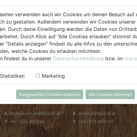
PLZ PRÜFEN
seiten verwenden auch wir Cookies um deinen Besuch auf 
h zu gestalten. Außerdem verwenden wir Cookies unserer 
. Durch deine Einwilligung werden die Daten von Drittanb
arbeitet. Durch Klick auf "Alle Cookies erlauben" stimmst
er "Details anzeigen" findest du alle Infos zu den untersch
iden, welche Cookies du erlauben möchtest.
n findest du in unserer
Datenschutzerklärung
bzw. im
Impr
KULINARIUM
GROSSHANDEL
Statistiken
Marketing
Öffnungszeiten
Verkauf
Mo - Fr: 8.00 - 14.30 Uhr
Mo - Do: 8.00 - 16.00 Uhr
Ausgewählte Cookies erlauben
Alle Cookies ablehnen
Sa: 8.00 - 13.30 Uhr
Fr: 8.00 - 12.00 Uhr
E.
biokulinarium@biohof.at
E
.
verkauf@biohof.at
T
.
+43 7272 4859 60
T
.
+43 7272 4859 50