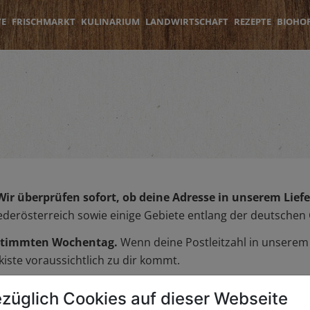
TE
FRISCHMARKT
KULINARIUM
LANDWIRTSCHAFT
REZEPTE
BIOHO
Wir überprüfen sofort, ob deine Adresse in unserem Liefer
iederösterreich sowie einige Gebiete entlang der deutschen
bestimmten Wochentag.
Wenn deine Postleitzahl in unserem L
iste voraussichtlich zu dir kommt.
züglich Cookies auf dieser Webseite