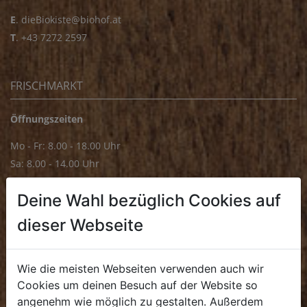
E
.
dieBiokiste@biohof.at
T
.
+43 7272 2597
FRISCHMARKT
Öffnungszeiten
Mo - Fr: 8.00 - 18.00 Uhr
Sa: 8.00 - 14.00 Uhr
Bürozeiten
Deine Wahl bezüglich Cookies auf
Mo - Fr: 8.00 - 16.00 Uhr
dieser Webseite
E.
biofrischmarkt@biohof.at
T
.
+43 7272 4859 70
Wie die meisten Webseiten verwenden auch wir
Cookies um deinen Besuch auf der Website so
angenehm wie möglich zu gestalten. Außerdem