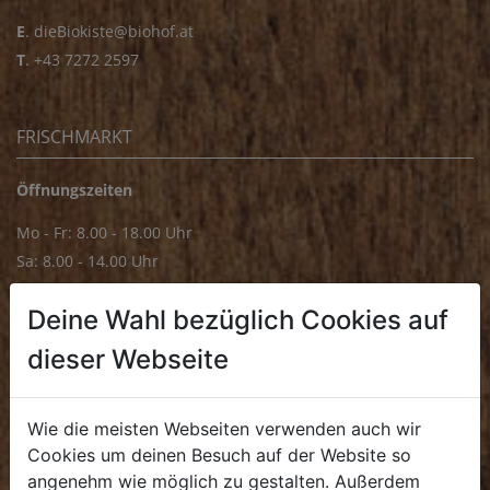
E
.
dieBiokiste@biohof.at
T
.
+43 7272 2597
FRISCHMARKT
Öffnungszeiten
Mo - Fr: 8.00 - 18.00 Uhr
Sa: 8.00 - 14.00 Uhr
Bürozeiten
Deine Wahl bezüglich Cookies auf
Mo - Fr: 8.00 - 16.00 Uhr
dieser Webseite
E.
biofrischmarkt@biohof.at
T
.
+43 7272 4859 70
Wie die meisten Webseiten verwenden auch wir
Cookies um deinen Besuch auf der Website so
angenehm wie möglich zu gestalten. Außerdem