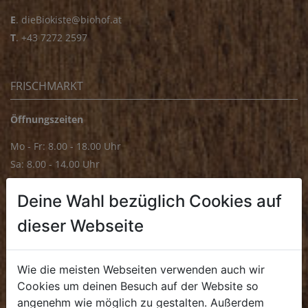
E
.
dieBiokiste@biohof.at
T
.
+43 7272 2597
FRISCHMARKT
Öffnungszeiten
Mo - Fr: 8.00 - 18.00 Uhr
Sa: 8.00 - 14.00 Uhr
Bürozeiten
Deine Wahl bezüglich Cookies auf
Mo - Fr: 8.00 - 16.00 Uhr
dieser Webseite
E.
biofrischmarkt@biohof.at
T
.
+43 7272 4859 70
Wie die meisten Webseiten verwenden auch wir
Cookies um deinen Besuch auf der Website so
angenehm wie möglich zu gestalten. Außerdem