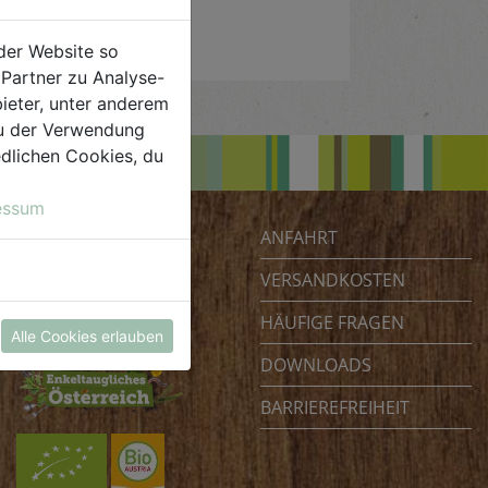
der Website so
Partner zu Analyse-
ieter, unter anderem
 du der Verwendung
iedlichen Cookies, du
essum
ANFAHRT
Biohof Achleitner
Unterm Regenbogen 1
VERSANDKOSTEN
4070 Eferding
HÄUFIGE FRAGEN
Österreich
Alle Cookies erlauben
DOWNLOADS
BARRIEREFREIHEIT