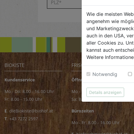
Wie die meisten Web
angenehm wie möglic
und Marketingzwecken
auch in den USA, ver
aller Cookies zu. Unt
kannst auch entsche
Weitere Informatione
BIOKISTE
FRISCHMARKT
Notwendig
Kundenservice
Öffnungszeiten
Mo - Do: 8.00 - 16.00 Uhr
Mo - Fr: 8.00 - 18.00 Uhr
Details anzeigen
Fr: 8.00 - 15.00 Uhr
Sa: 8.00 - 14.00 Uhr
E
.
dieBiokiste@biohof.at
Bürozeiten
T
.
+43 7272 2597
Mo - Fr: 8.00 - 16.00 Uhr