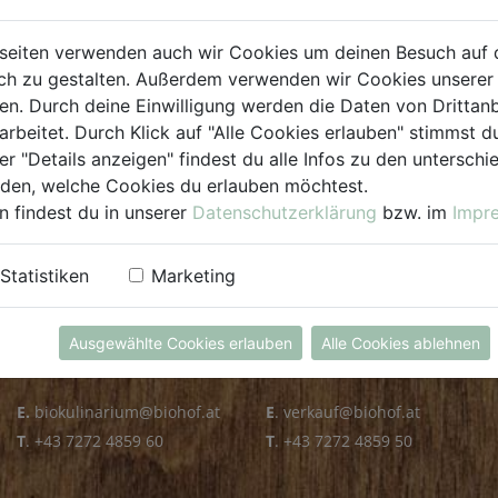
PLZ PRÜFEN
seiten verwenden auch wir Cookies um deinen Besuch auf 
h zu gestalten. Außerdem verwenden wir Cookies unserer 
. Durch deine Einwilligung werden die Daten von Drittanb
arbeitet. Durch Klick auf "Alle Cookies erlauben" stimmst
er "Details anzeigen" findest du alle Infos zu den untersch
iden, welche Cookies du erlauben möchtest.
n findest du in unserer
Datenschutzerklärung
bzw. im
Impr
KULINARIUM
GROSSHANDEL
Statistiken
Marketing
Öffnungszeiten
Verkauf
Mo - Fr: 8.00 - 14.30 Uhr
Mo - Do: 8.00 - 16.00 Uhr
Ausgewählte Cookies erlauben
Alle Cookies ablehnen
Sa: 8.00 - 13.30 Uhr
Fr: 8.00 - 12.00 Uhr
E.
biokulinarium@biohof.at
E
.
verkauf@biohof.at
T
.
+43 7272 4859 60
T
.
+43 7272 4859 50