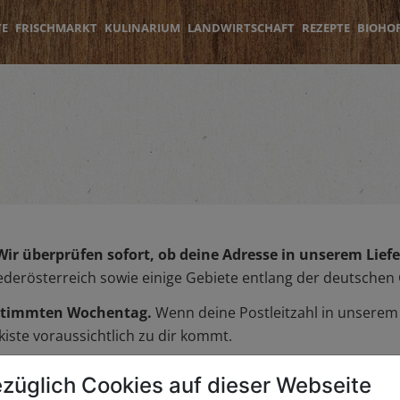
TE
FRISCHMARKT
KULINARIUM
LANDWIRTSCHAFT
REZEPTE
BIOHO
Wir überprüfen sofort, ob deine Adresse in unserem Liefer
iederösterreich sowie einige Gebiete entlang der deutschen
bestimmten Wochentag.
Wenn deine Postleitzahl in unserem L
iste voraussichtlich zu dir kommt.
züglich Cookies auf dieser Webseite