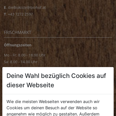
E
.
dieBiokiste@biohof.at
T
.
+43 7272 2597
FRISCHMARKT
Öffnungszeiten
Mo - Fr: 8.00 - 18.00 Uhr
Sa: 8.00 - 14.00 Uhr
Bürozeiten
Deine Wahl bezüglich Cookies auf
Mo - Fr: 8.00 - 16.00 Uhr
dieser Webseite
E.
biofrischmarkt@biohof.at
T
.
+43 7272 4859 70
Wie die meisten Webseiten verwenden auch wir
Cookies um deinen Besuch auf der Website so
angenehm wie möglich zu gestalten. Außerdem