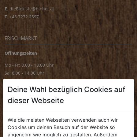
E
.
dieBiokiste@biohof.at
T
.
+43 7272 2597
FRISCHMARKT
Öffnungszeiten
Mo - Fr: 8.00 - 18.00 Uhr
Sa: 8.00 - 14.00 Uhr
Bürozeiten
Deine Wahl bezüglich Cookies auf
Mo - Fr: 8.00 - 16.00 Uhr
dieser Webseite
E.
biofrischmarkt@biohof.at
T
.
+43 7272 4859 70
Wie die meisten Webseiten verwenden auch wir
Cookies um deinen Besuch auf der Website so
angenehm wie möglich zu gestalten. Außerdem