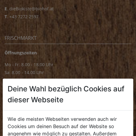
E
.
dieBiokiste@biohof.at
T
.
+43 7272 2597
FRISCHMARKT
Öffnungszeiten
Mo - Fr: 8.00 - 18.00 Uhr
Sa: 8.00 - 14.00 Uhr
Bürozeiten
Deine Wahl bezüglich Cookies auf
Mo - Fr: 8.00 - 16.00 Uhr
dieser Webseite
E.
biofrischmarkt@biohof.at
T
.
+43 7272 4859 70
Wie die meisten Webseiten verwenden auch wir
Cookies um deinen Besuch auf der Website so
angenehm wie möglich zu gestalten. Außerdem