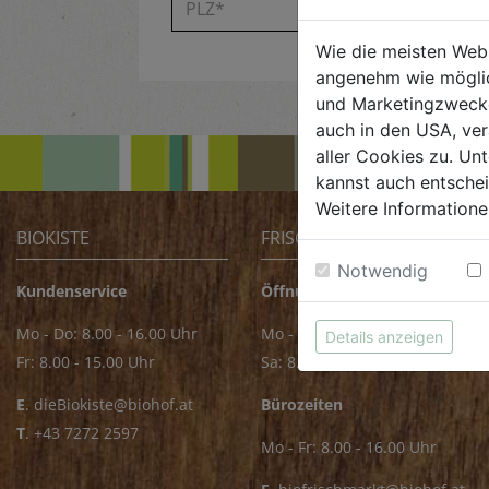
Wie die meisten Web
angenehm wie möglic
und Marketingzwecken
auch in den USA, ver
aller Cookies zu. Unt
kannst auch entsche
Weitere Informatione
BIOKISTE
FRISCHMARKT
Notwendig
Kundenservice
Öffnungszeiten
Mo - Do: 8.00 - 16.00 Uhr
Mo - Fr: 8.00 - 18.00 Uhr
Details anzeigen
Fr: 8.00 - 15.00 Uhr
Sa: 8.00 - 14.00 Uhr
E
.
dieBiokiste@biohof.at
Bürozeiten
T
.
+43 7272 2597
Mo - Fr: 8.00 - 16.00 Uhr