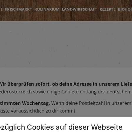
TE
FRISCHMARKT
KULINARIUM
LANDWIRTSCHAFT
REZEPTE
BIOHO
Wir überprüfen sofort, ob deine Adresse in unserem Liefer
iederösterreich sowie einige Gebiete entlang der deutschen
bestimmten Wochentag.
Wenn deine Postleitzahl in unserem L
iste voraussichtlich zu dir kommt.
züglich Cookies auf dieser Webseite