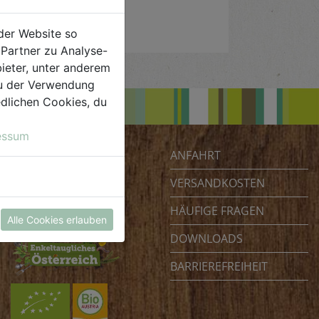
der Website so
Partner zu Analyse-
ieter, unter anderem
 du der Verwendung
iedlichen Cookies, du
essum
ANFAHRT
Biohof Achleitner
Unterm Regenbogen 1
VERSANDKOSTEN
4070 Eferding
HÄUFIGE FRAGEN
Österreich
Alle Cookies erlauben
DOWNLOADS
BARRIEREFREIHEIT