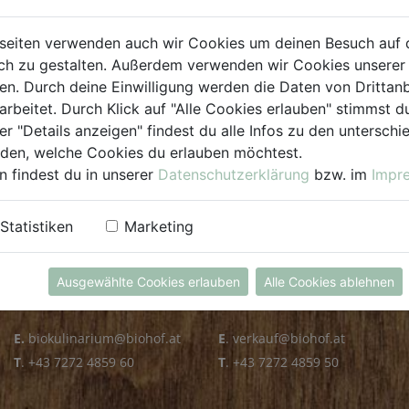
PLZ PRÜFEN
seiten verwenden auch wir Cookies um deinen Besuch auf 
h zu gestalten. Außerdem verwenden wir Cookies unserer 
. Durch deine Einwilligung werden die Daten von Drittanb
arbeitet. Durch Klick auf "Alle Cookies erlauben" stimmst
er "Details anzeigen" findest du alle Infos zu den untersch
iden, welche Cookies du erlauben möchtest.
n findest du in unserer
Datenschutzerklärung
bzw. im
Impr
KULINARIUM
GROSSHANDEL
Statistiken
Marketing
Öffnungszeiten
Verkauf
Mo - Fr: 8.00 - 14.30 Uhr
Mo - Do: 8.00 - 16.00 Uhr
Ausgewählte Cookies erlauben
Alle Cookies ablehnen
Sa: 8.00 - 13.30 Uhr
Fr: 8.00 - 12.00 Uhr
E.
biokulinarium@biohof.at
E
.
verkauf@biohof.at
T
.
+43 7272 4859 60
T
.
+43 7272 4859 50