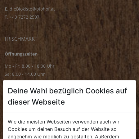
E
.
dieBiokiste@biohof.at
T
.
+43 7272 2597
FRISCHMARKT
Öffnungszeiten
Mo - Fr: 8.00 - 18.00 Uhr
Sa: 8.00 - 14.00 Uhr
Bürozeiten
Deine Wahl bezüglich Cookies auf
Mo - Fr: 8.00 - 16.00 Uhr
dieser Webseite
E.
biofrischmarkt@biohof.at
T
.
+43 7272 4859 70
Wie die meisten Webseiten verwenden auch wir
Cookies um deinen Besuch auf der Website so
angenehm wie möglich zu gestalten. Außerdem