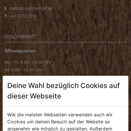
E
.
dieBiokiste@biohof.at
T
.
+43 7272 2597
FRISCHMARKT
Öffnungszeiten
Mo - Fr: 8.00 - 18.00 Uhr
Sa: 8.00 - 14.00 Uhr
Bürozeiten
Deine Wahl bezüglich Cookies auf
Mo - Fr: 8.00 - 16.00 Uhr
dieser Webseite
E.
biofrischmarkt@biohof.at
T
.
+43 7272 4859 70
Wie die meisten Webseiten verwenden auch wir
Cookies um deinen Besuch auf der Website so
angenehm wie möglich zu gestalten. Außerdem