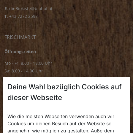
E
.
dieBiokiste@biohof.at
T
.
+43 7272 2597
FRISCHMARKT
Öffnungszeiten
Mo - Fr: 8.00 - 18.00 Uhr
Sa: 8.00 - 14.00 Uhr
Bürozeiten
Deine Wahl bezüglich Cookies auf
Mo - Fr: 8.00 - 16.00 Uhr
dieser Webseite
E.
biofrischmarkt@biohof.at
T
.
+43 7272 4859 70
Wie die meisten Webseiten verwenden auch wir
Cookies um deinen Besuch auf der Website so
angenehm wie möglich zu gestalten. Außerdem