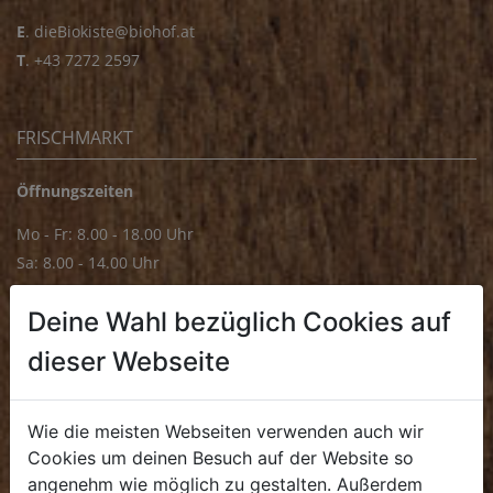
E
.
dieBiokiste@biohof.at
T
.
+43 7272 2597
FRISCHMARKT
Öffnungszeiten
Mo - Fr: 8.00 - 18.00 Uhr
Sa: 8.00 - 14.00 Uhr
Bürozeiten
Deine Wahl bezüglich Cookies auf
Mo - Fr: 8.00 - 16.00 Uhr
dieser Webseite
E.
biofrischmarkt@biohof.at
T
.
+43 7272 4859 70
Wie die meisten Webseiten verwenden auch wir
Cookies um deinen Besuch auf der Website so
angenehm wie möglich zu gestalten. Außerdem