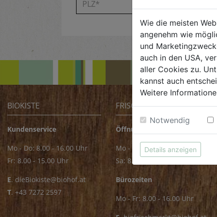
Wie die meisten Web
angenehm wie möglic
und Marketingzwecken
auch in den USA, ver
aller Cookies zu. Unt
kannst auch entsche
Weitere Informatione
BIOKISTE
FRISCHMARKT
Notwendig
Kundenservice
Öffnungszeiten
Mo - Do: 8.00 - 16.00 Uhr
Mo - Fr: 8.00 - 18.00 Uhr
Details anzeigen
Fr: 8.00 - 15.00 Uhr
Sa: 8.00 - 14.00 Uhr
E
.
dieBiokiste@biohof.at
Bürozeiten
T
.
+43 7272 2597
Mo - Fr: 8.00 - 16.00 Uhr