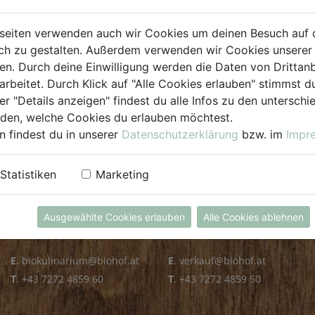
PLZ PRÜFEN
seiten verwenden auch wir Cookies um deinen Besuch auf 
h zu gestalten. Außerdem verwenden wir Cookies unserer 
. Durch deine Einwilligung werden die Daten von Drittanb
arbeitet. Durch Klick auf "Alle Cookies erlauben" stimmst
er "Details anzeigen" findest du alle Infos zu den untersch
iden, welche Cookies du erlauben möchtest.
n findest du in unserer
Datenschutzerklärung
bzw. im
Impr
KULINARIUM
GROSSHANDEL
Statistiken
Marketing
Öffnungszeiten
Verkauf
Mo - Fr: 8.00 - 14.30 Uhr
Mo - Do: 8.00 - 16.00 Uhr
Ausgewählte Cookies erlauben
Alle Cookies ablehnen
Sa: 8.00 - 13.30 Uhr
Fr: 8.00 - 12.00 Uhr
E.
biokulinarium@biohof.at
E
.
verkauf@biohof.at
T
.
+43 7272 4859 60
T
.
+43 7272 4859 50