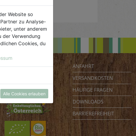
der Website so
Partner zu Analyse-
ieter, unter anderem
 du der Verwendung
iedlichen Cookies, du
essum
ANFAHRT
Biohof Achleitner
Unterm Regenbogen 1
VERSANDKOSTEN
4070 Eferding
HÄUFIGE FRAGEN
Österreich
Alle Cookies erlauben
DOWNLOADS
BARRIEREFREIHEIT