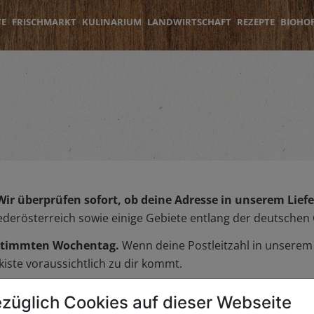
TE
FRISCHMARKT
KULINARIUM
LANDWIRTSCHAFT
REZEPTE
BIOHO
Wir überprüfen sofort, ob deine Adresse in unserem Liefer
iederösterreich sowie einige Gebiete entlang der deutschen
bestimmten Wochentag.
Wenn deine Postleitzahl in unserem L
iste voraussichtlich zu dir kommt.
züglich Cookies auf dieser Webseite